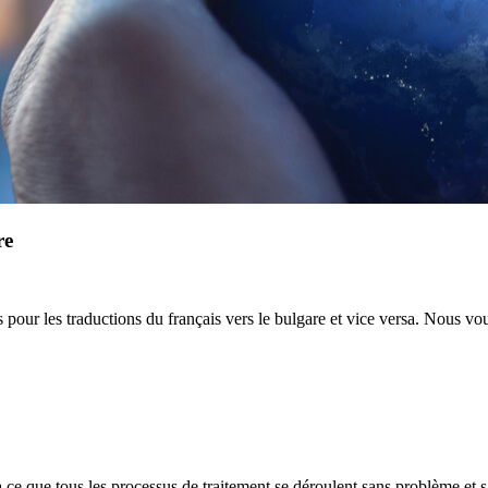
re
 pour les traductions du français vers le bulgare et vice versa. Nous vo
à ce que tous les processus de traitement se déroulent sans problème et 