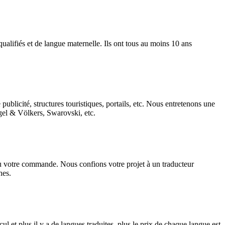
alifiés et de langue maternelle. Ils ont tous au moins 10 ans
ublicité, structures touristiques, portails, etc. Nous entretenons une
ngel & Völkers, Swarovski, etc.
u votre commande. Nous confions votre projet à un traducteur
hes.
ul et plus il y a de langues traduites, plus le prix de chaque langue est