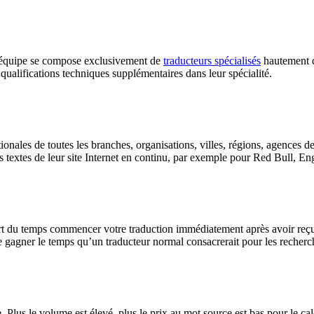
tre équipe se compose exclusivement de
traducteurs spécialisés
hautement qu
 qualifications techniques supplémentaires dans leur spécialité.
ales de toutes les branches, organisations, villes, régions, agences de p
es textes de leur site Internet en continu, par exemple pour Red Bull, E
art du temps commencer votre traduction immédiatement après avoir reç
 gagner le temps qu’un traducteur normal consacrerait pour les recherc
Plus le volume est élevé, plus le prix au mot source est bas pour le calc