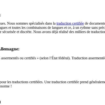
d
tiques. Nous sommes spécialisés dans la
traduction certifiée
de documents 
angues et toutes les combinaisons de langues et ce, à un rythme sans pré
sécurisée et discrète. Nous avons déjà réalisé des milliers de traduct
 Allemagne:
ssermentés ou certifiés » (selon l’État fédéral). Traduction asserment
pour les traductions certifiées. Une traduction certifiée prend générale
e norme !
d