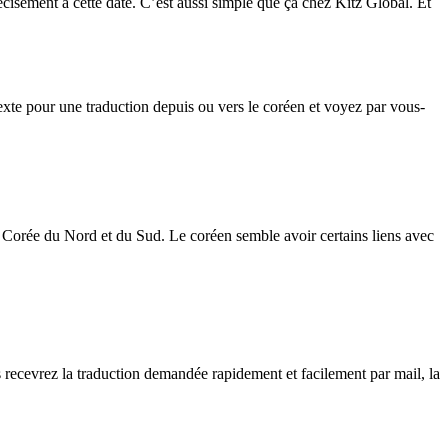
écisément à cette date. C’est aussi simple que ça chez Kitz Global. Et
exte pour une traduction depuis ou vers le coréen et voyez par vous-
la Corée du Nord et du Sud. Le coréen semble avoir certains liens avec
 recevrez la traduction demandée rapidement et facilement par mail, la