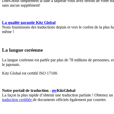
Dites-nous simplement la date à laquelle vous avez besoin de votre tra
sans aucun supplément!
La qualité garantie Kitz Global
Nous fournissons des traductions depuis et vers le coréen de la plus h
même !
La langue coréenne
La langue coréenne est parlée par plus de 78 millions de personnes, en
le japonais.
Kitz Global est certifié ISO 17100.
Notre portail de traduction -
my
KitzGlobal
La façon la plus rapide d’obtenir une traduction parfaite ! Obtenez u
traduction certifiée
de documents officiels également par courrier.